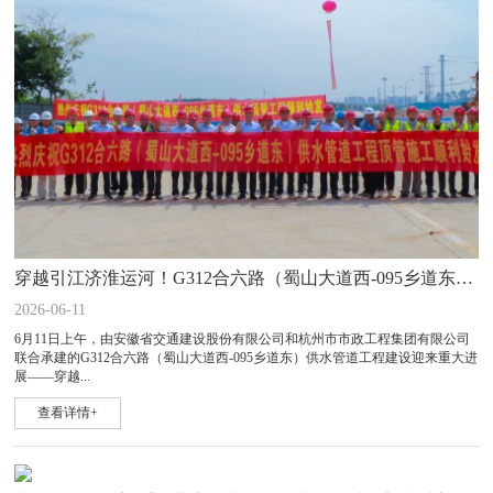
穿越引江济淮运河！G312合六路（蜀山大道西-095乡道东）供水管道工程顶管施工顺利始发
2026-06-11
6月11日上午，由安徽省交通建设股份有限公司和杭州市市政工程集团有限公司
联合承建的G312合六路（蜀山大道西-095乡道东）供水管道工程建设迎来重大进
展——穿越...
查看详情+