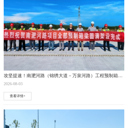
攻坚提速！南淝河路（锦绣大道－万泉河路）工程预制箱梁架设全线完工
2026-08-03
查看详情+