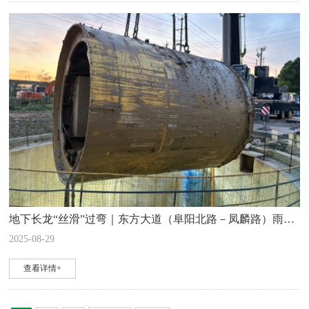
地下长龙“丝滑”过弯｜东方大道（阜阳北路－凤麟路）雨水分流管工程大管径曲线顶管全线贯通
2025-08-29
查看详情+