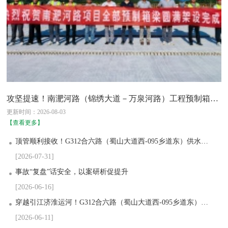
攻坚提速！南淝河路（锦绣大道－万泉河路）工程预制箱梁架设全线完工
更新时间：2026-08-03
【查看更多】
顶管顺利接收！G312合六路（蜀山大道西-095乡道东）供水管道工程向贯通目标迈进关键一步
[2026-07-31]
事故“复盘”话安全，以案研析促提升
[2026-06-16]
穿越引江济淮运河！G312合六路（蜀山大道西-095乡道东）供水管道工程顶管施工顺利始发
[2026-06-11]