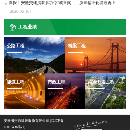
喜报！安徽交建揽获多项QC成果奖——质量精细化管理再上新台阶
[2026-06-10]
工程业绩
公路工程
桥梁工程
隧道工程
市政工程
综合开发工程
安徽省交通建设股份有限公司 (
皖ICP备
18018436号-1
)